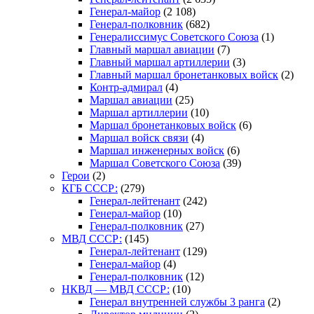
Генерал-майор
(2 108)
Генерал-полковник
(682)
Генералиссимус Советского Союза
(1)
Главный маршал авиации
(7)
Главный маршал артиллерии
(3)
Главный маршал бронетанковых войск
(2)
Контр-адмирал
(4)
Маршал авиации
(25)
Маршал артиллерии
(10)
Маршал бронетанковых войск
(6)
Маршал войск связи
(4)
Маршал инженерных войск
(6)
Маршал Советского Союза
(39)
Герои
(2)
КГБ СССР:
(279)
Генерал-лейтенант
(242)
Генерал-майор
(10)
Генерал-полковник
(27)
МВД СССР:
(145)
Генерал-лейтенант
(129)
Генерал-майор
(4)
Генерал-полковник
(12)
НКВД — МВД СССР:
(10)
Генерал внутренней службы 3 ранга
(2)