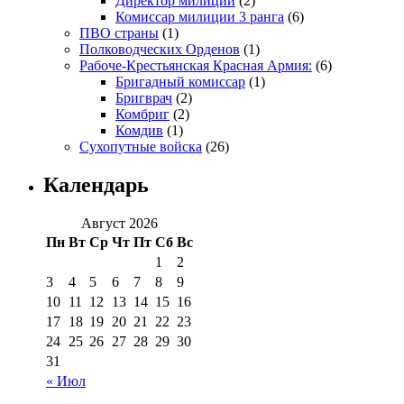
Директор милиции
(2)
Комиссар милиции 3 ранга
(6)
ПВО страны
(1)
Полководческих Орденов
(1)
Рабоче-Крестьянская Красная Армия:
(6)
Бригадный комиссар
(1)
Бригврач
(2)
Комбриг
(2)
Комдив
(1)
Сухопутные войска
(26)
Календарь
Август 2026
Пн
Вт
Ср
Чт
Пт
Сб
Вс
1
2
3
4
5
6
7
8
9
10
11
12
13
14
15
16
17
18
19
20
21
22
23
24
25
26
27
28
29
30
31
« Июл