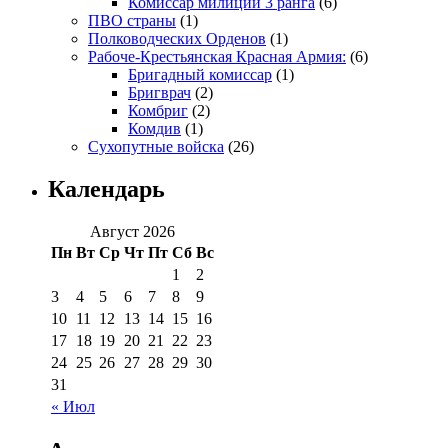
Комиссар милиции 3 ранга
(6)
ПВО страны
(1)
Полководческих Орденов
(1)
Рабоче-Крестьянская Красная Армия:
(6)
Бригадный комиссар
(1)
Бригврач
(2)
Комбриг
(2)
Комдив
(1)
Сухопутные войска
(26)
Календарь
Август 2026
Пн
Вт
Ср
Чт
Пт
Сб
Вс
1
2
3
4
5
6
7
8
9
10
11
12
13
14
15
16
17
18
19
20
21
22
23
24
25
26
27
28
29
30
31
« Июл