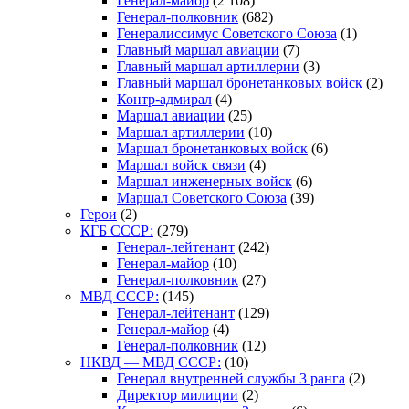
Генерал-майор
(2 108)
Генерал-полковник
(682)
Генералиссимус Советского Союза
(1)
Главный маршал авиации
(7)
Главный маршал артиллерии
(3)
Главный маршал бронетанковых войск
(2)
Контр-адмирал
(4)
Маршал авиации
(25)
Маршал артиллерии
(10)
Маршал бронетанковых войск
(6)
Маршал войск связи
(4)
Маршал инженерных войск
(6)
Маршал Советского Союза
(39)
Герои
(2)
КГБ СССР:
(279)
Генерал-лейтенант
(242)
Генерал-майор
(10)
Генерал-полковник
(27)
МВД СССР:
(145)
Генерал-лейтенант
(129)
Генерал-майор
(4)
Генерал-полковник
(12)
НКВД — МВД СССР:
(10)
Генерал внутренней службы 3 ранга
(2)
Директор милиции
(2)