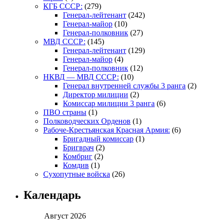
КГБ СССР:
(279)
Генерал-лейтенант
(242)
Генерал-майор
(10)
Генерал-полковник
(27)
МВД СССР:
(145)
Генерал-лейтенант
(129)
Генерал-майор
(4)
Генерал-полковник
(12)
НКВД — МВД СССР:
(10)
Генерал внутренней службы 3 ранга
(2)
Директор милиции
(2)
Комиссар милиции 3 ранга
(6)
ПВО страны
(1)
Полководческих Орденов
(1)
Рабоче-Крестьянская Красная Армия:
(6)
Бригадный комиссар
(1)
Бригврач
(2)
Комбриг
(2)
Комдив
(1)
Сухопутные войска
(26)
Календарь
Август 2026