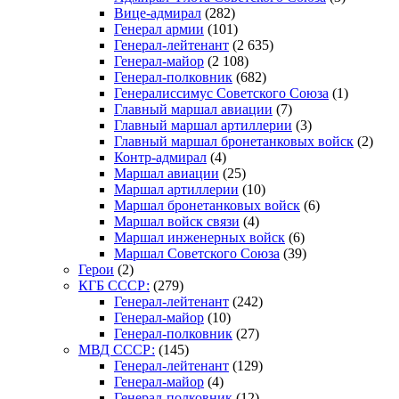
Вице-адмирал
(282)
Генерал армии
(101)
Генерал-лейтенант
(2 635)
Генерал-майор
(2 108)
Генерал-полковник
(682)
Генералиссимус Советского Союза
(1)
Главный маршал авиации
(7)
Главный маршал артиллерии
(3)
Главный маршал бронетанковых войск
(2)
Контр-адмирал
(4)
Маршал авиации
(25)
Маршал артиллерии
(10)
Маршал бронетанковых войск
(6)
Маршал войск связи
(4)
Маршал инженерных войск
(6)
Маршал Советского Союза
(39)
Герои
(2)
КГБ СССР:
(279)
Генерал-лейтенант
(242)
Генерал-майор
(10)
Генерал-полковник
(27)
МВД СССР:
(145)
Генерал-лейтенант
(129)
Генерал-майор
(4)
Генерал-полковник
(12)