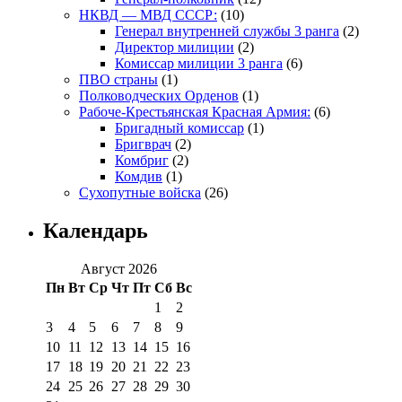
НКВД — МВД СССР:
(10)
Генерал внутренней службы 3 ранга
(2)
Директор милиции
(2)
Комиссар милиции 3 ранга
(6)
ПВО страны
(1)
Полководческих Орденов
(1)
Рабоче-Крестьянская Красная Армия:
(6)
Бригадный комиссар
(1)
Бригврач
(2)
Комбриг
(2)
Комдив
(1)
Сухопутные войска
(26)
Календарь
Август 2026
Пн
Вт
Ср
Чт
Пт
Сб
Вс
1
2
3
4
5
6
7
8
9
10
11
12
13
14
15
16
17
18
19
20
21
22
23
24
25
26
27
28
29
30