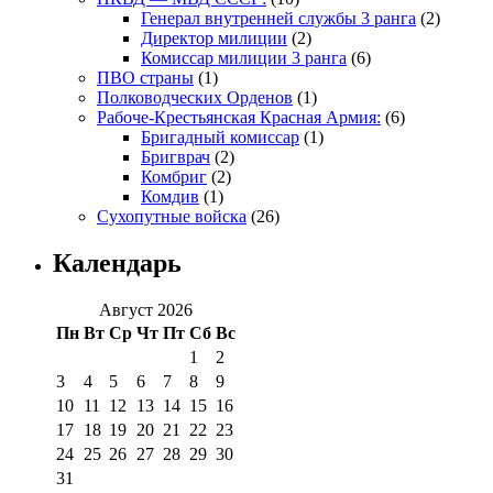
Генерал внутренней службы 3 ранга
(2)
Директор милиции
(2)
Комиссар милиции 3 ранга
(6)
ПВО страны
(1)
Полководческих Орденов
(1)
Рабоче-Крестьянская Красная Армия:
(6)
Бригадный комиссар
(1)
Бригврач
(2)
Комбриг
(2)
Комдив
(1)
Сухопутные войска
(26)
Календарь
Август 2026
Пн
Вт
Ср
Чт
Пт
Сб
Вс
1
2
3
4
5
6
7
8
9
10
11
12
13
14
15
16
17
18
19
20
21
22
23
24
25
26
27
28
29
30
31