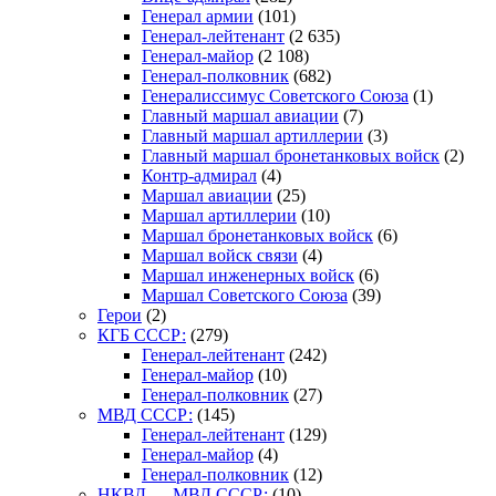
Генерал армии
(101)
Генерал-лейтенант
(2 635)
Генерал-майор
(2 108)
Генерал-полковник
(682)
Генералиссимус Советского Союза
(1)
Главный маршал авиации
(7)
Главный маршал артиллерии
(3)
Главный маршал бронетанковых войск
(2)
Контр-адмирал
(4)
Маршал авиации
(25)
Маршал артиллерии
(10)
Маршал бронетанковых войск
(6)
Маршал войск связи
(4)
Маршал инженерных войск
(6)
Маршал Советского Союза
(39)
Герои
(2)
КГБ СССР:
(279)
Генерал-лейтенант
(242)
Генерал-майор
(10)
Генерал-полковник
(27)
МВД СССР:
(145)
Генерал-лейтенант
(129)
Генерал-майор
(4)
Генерал-полковник
(12)
НКВД — МВД СССР:
(10)