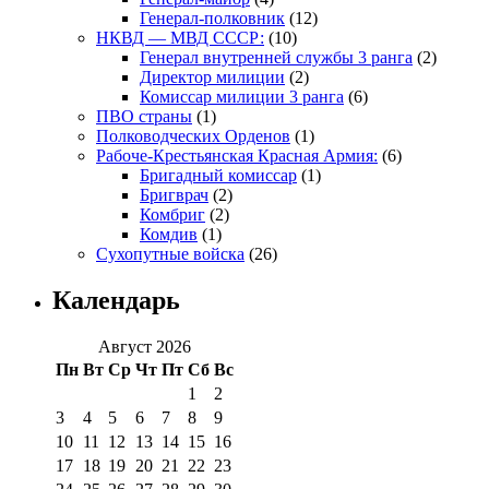
Генерал-полковник
(12)
НКВД — МВД СССР:
(10)
Генерал внутренней службы 3 ранга
(2)
Директор милиции
(2)
Комиссар милиции 3 ранга
(6)
ПВО страны
(1)
Полководческих Орденов
(1)
Рабоче-Крестьянская Красная Армия:
(6)
Бригадный комиссар
(1)
Бригврач
(2)
Комбриг
(2)
Комдив
(1)
Сухопутные войска
(26)
Календарь
Август 2026
Пн
Вт
Ср
Чт
Пт
Сб
Вс
1
2
3
4
5
6
7
8
9
10
11
12
13
14
15
16
17
18
19
20
21
22
23