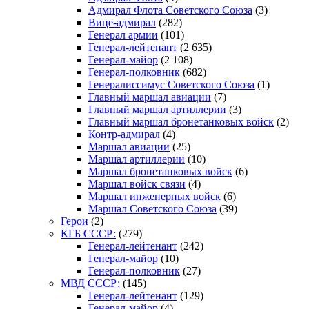
Адмирал Флота Советского Союза
(3)
Вице-адмирал
(282)
Генерал армии
(101)
Генерал-лейтенант
(2 635)
Генерал-майор
(2 108)
Генерал-полковник
(682)
Генералиссимус Советского Союза
(1)
Главный маршал авиации
(7)
Главный маршал артиллерии
(3)
Главный маршал бронетанковых войск
(2)
Контр-адмирал
(4)
Маршал авиации
(25)
Маршал артиллерии
(10)
Маршал бронетанковых войск
(6)
Маршал войск связи
(4)
Маршал инженерных войск
(6)
Маршал Советского Союза
(39)
Герои
(2)
КГБ СССР:
(279)
Генерал-лейтенант
(242)
Генерал-майор
(10)
Генерал-полковник
(27)
МВД СССР:
(145)
Генерал-лейтенант
(129)
Генерал-майор
(4)