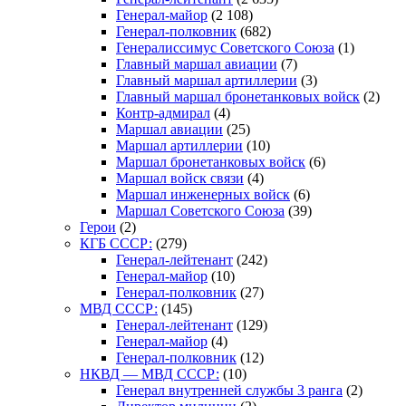
Генерал-майор
(2 108)
Генерал-полковник
(682)
Генералиссимус Советского Союза
(1)
Главный маршал авиации
(7)
Главный маршал артиллерии
(3)
Главный маршал бронетанковых войск
(2)
Контр-адмирал
(4)
Маршал авиации
(25)
Маршал артиллерии
(10)
Маршал бронетанковых войск
(6)
Маршал войск связи
(4)
Маршал инженерных войск
(6)
Маршал Советского Союза
(39)
Герои
(2)
КГБ СССР:
(279)
Генерал-лейтенант
(242)
Генерал-майор
(10)
Генерал-полковник
(27)
МВД СССР:
(145)
Генерал-лейтенант
(129)
Генерал-майор
(4)
Генерал-полковник
(12)
НКВД — МВД СССР:
(10)
Генерал внутренней службы 3 ранга
(2)