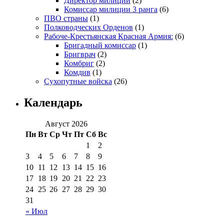
Директор милиции
(2)
Комиссар милиции 3 ранга
(6)
ПВО страны
(1)
Полководческих Орденов
(1)
Рабоче-Крестьянская Красная Армия:
(6)
Бригадный комиссар
(1)
Бригврач
(2)
Комбриг
(2)
Комдив
(1)
Сухопутные войска
(26)
Календарь
Август 2026
Пн
Вт
Ср
Чт
Пт
Сб
Вс
1
2
3
4
5
6
7
8
9
10
11
12
13
14
15
16
17
18
19
20
21
22
23
24
25
26
27
28
29
30
31
« Июл