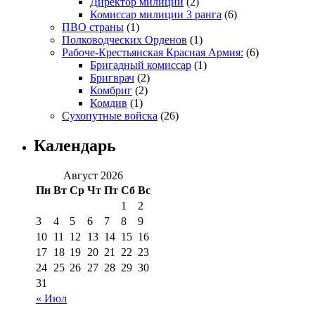
Директор милиции
(2)
Комиссар милиции 3 ранга
(6)
ПВО страны
(1)
Полководческих Орденов
(1)
Рабоче-Крестьянская Красная Армия:
(6)
Бригадный комиссар
(1)
Бригврач
(2)
Комбриг
(2)
Комдив
(1)
Сухопутные войска
(26)
Календарь
Август 2026
Пн
Вт
Ср
Чт
Пт
Сб
Вс
1
2
3
4
5
6
7
8
9
10
11
12
13
14
15
16
17
18
19
20
21
22
23
24
25
26
27
28
29
30
31
« Июл