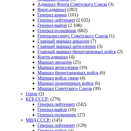
Адмирал Флота Советского Союза
(3)
Вице-адмирал
(282)
Генерал армии
(101)
Генерал-лейтенант
(2 635)
Генерал-майор
(2 108)
Генерал-полковник
(682)
Генералиссимус Советского Союза
(1)
Главный маршал авиации
(7)
Главный маршал артиллерии
(3)
Главный маршал бронетанковых войск
(2)
Контр-адмирал
(4)
Маршал авиации
(25)
Маршал артиллерии
(10)
Маршал бронетанковых войск
(6)
Маршал войск связи
(4)
Маршал инженерных войск
(6)
Маршал Советского Союза
(39)
Герои
(2)
КГБ СССР:
(279)
Генерал-лейтенант
(242)
Генерал-майор
(10)
Генерал-полковник
(27)
МВД СССР:
(145)
Генерал-лейтенант
(129)
Генерал-майор
(4)