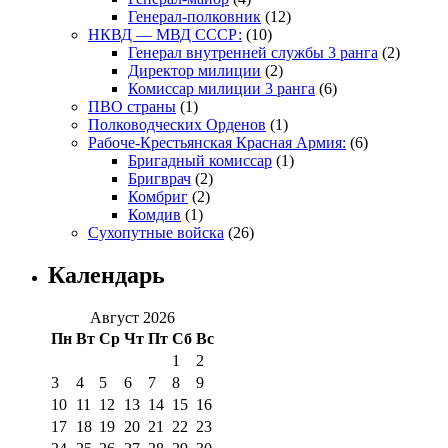
Генерал-полковник
(12)
НКВД — МВД СССР:
(10)
Генерал внутренней службы 3 ранга
(2)
Директор милиции
(2)
Комиссар милиции 3 ранга
(6)
ПВО страны
(1)
Полководческих Орденов
(1)
Рабоче-Крестьянская Красная Армия:
(6)
Бригадный комиссар
(1)
Бригврач
(2)
Комбриг
(2)
Комдив
(1)
Сухопутные войска
(26)
Календарь
Август 2026
Пн
Вт
Ср
Чт
Пт
Сб
Вс
1
2
3
4
5
6
7
8
9
10
11
12
13
14
15
16
17
18
19
20
21
22
23