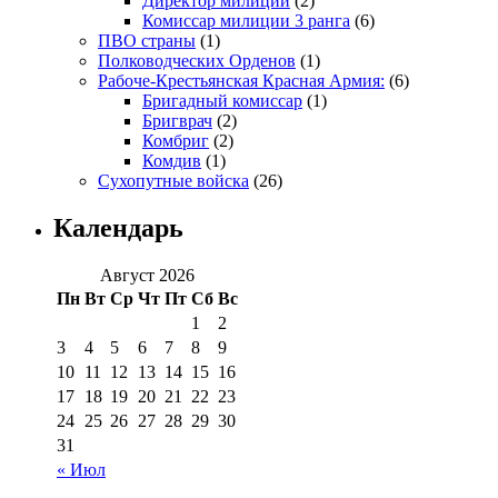
Директор милиции
(2)
Комиссар милиции 3 ранга
(6)
ПВО страны
(1)
Полководческих Орденов
(1)
Рабоче-Крестьянская Красная Армия:
(6)
Бригадный комиссар
(1)
Бригврач
(2)
Комбриг
(2)
Комдив
(1)
Сухопутные войска
(26)
Календарь
Август 2026
Пн
Вт
Ср
Чт
Пт
Сб
Вс
1
2
3
4
5
6
7
8
9
10
11
12
13
14
15
16
17
18
19
20
21
22
23
24
25
26
27
28
29
30
31
« Июл