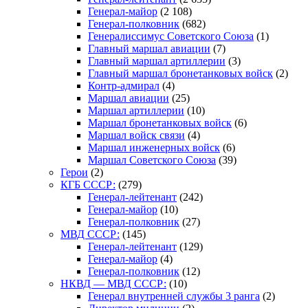
Генерал-майор
(2 108)
Генерал-полковник
(682)
Генералиссимус Советского Союза
(1)
Главный маршал авиации
(7)
Главный маршал артиллерии
(3)
Главный маршал бронетанковых войск
(2)
Контр-адмирал
(4)
Маршал авиации
(25)
Маршал артиллерии
(10)
Маршал бронетанковых войск
(6)
Маршал войск связи
(4)
Маршал инженерных войск
(6)
Маршал Советского Союза
(39)
Герои
(2)
КГБ СССР:
(279)
Генерал-лейтенант
(242)
Генерал-майор
(10)
Генерал-полковник
(27)
МВД СССР:
(145)
Генерал-лейтенант
(129)
Генерал-майор
(4)
Генерал-полковник
(12)
НКВД — МВД СССР:
(10)
Генерал внутренней службы 3 ранга
(2)