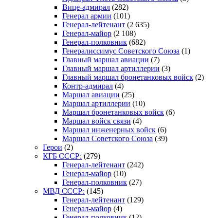
Вице-адмирал
(282)
Генерал армии
(101)
Генерал-лейтенант
(2 635)
Генерал-майор
(2 108)
Генерал-полковник
(682)
Генералиссимус Советского Союза
(1)
Главный маршал авиации
(7)
Главный маршал артиллерии
(3)
Главный маршал бронетанковых войск
(2)
Контр-адмирал
(4)
Маршал авиации
(25)
Маршал артиллерии
(10)
Маршал бронетанковых войск
(6)
Маршал войск связи
(4)
Маршал инженерных войск
(6)
Маршал Советского Союза
(39)
Герои
(2)
КГБ СССР:
(279)
Генерал-лейтенант
(242)
Генерал-майор
(10)
Генерал-полковник
(27)
МВД СССР:
(145)
Генерал-лейтенант
(129)
Генерал-майор
(4)
Генерал-полковник
(12)