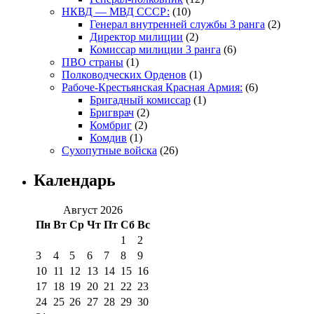
НКВД — МВД СССР:
(10)
Генерал внутренней службы 3 ранга
(2)
Директор милиции
(2)
Комиссар милиции 3 ранга
(6)
ПВО страны
(1)
Полководческих Орденов
(1)
Рабоче-Крестьянская Красная Армия:
(6)
Бригадный комиссар
(1)
Бригврач
(2)
Комбриг
(2)
Комдив
(1)
Сухопутные войска
(26)
Календарь
Август 2026
Пн
Вт
Ср
Чт
Пт
Сб
Вс
1
2
3
4
5
6
7
8
9
10
11
12
13
14
15
16
17
18
19
20
21
22
23
24
25
26
27
28
29
30