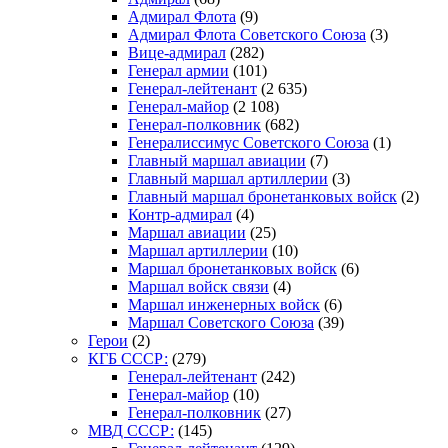
Адмирал Флота
(9)
Адмирал Флота Советского Союза
(3)
Вице-адмирал
(282)
Генерал армии
(101)
Генерал-лейтенант
(2 635)
Генерал-майор
(2 108)
Генерал-полковник
(682)
Генералиссимус Советского Союза
(1)
Главный маршал авиации
(7)
Главный маршал артиллерии
(3)
Главный маршал бронетанковых войск
(2)
Контр-адмирал
(4)
Маршал авиации
(25)
Маршал артиллерии
(10)
Маршал бронетанковых войск
(6)
Маршал войск связи
(4)
Маршал инженерных войск
(6)
Маршал Советского Союза
(39)
Герои
(2)
КГБ СССР:
(279)
Генерал-лейтенант
(242)
Генерал-майор
(10)
Генерал-полковник
(27)
МВД СССР:
(145)