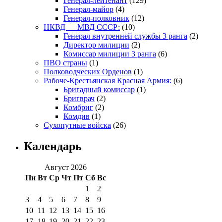
Генерал-лейтенант
(129)
Генерал-майор
(4)
Генерал-полковник
(12)
НКВД — МВД СССР:
(10)
Генерал внутренней службы 3 ранга
(2)
Директор милиции
(2)
Комиссар милиции 3 ранга
(6)
ПВО страны
(1)
Полководческих Орденов
(1)
Рабоче-Крестьянская Красная Армия:
(6)
Бригадный комиссар
(1)
Бригврач
(2)
Комбриг
(2)
Комдив
(1)
Сухопутные войска
(26)
Календарь
Август 2026
Пн
Вт
Ср
Чт
Пт
Сб
Вс
1
2
3
4
5
6
7
8
9
10
11
12
13
14
15
16
17
18
19
20
21
22
23