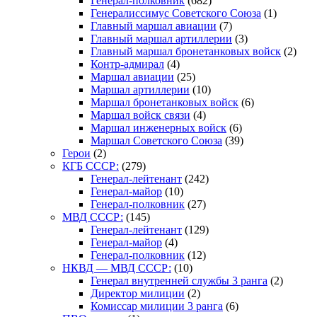
Генерал-полковник
(682)
Генералиссимус Советского Союза
(1)
Главный маршал авиации
(7)
Главный маршал артиллерии
(3)
Главный маршал бронетанковых войск
(2)
Контр-адмирал
(4)
Маршал авиации
(25)
Маршал артиллерии
(10)
Маршал бронетанковых войск
(6)
Маршал войск связи
(4)
Маршал инженерных войск
(6)
Маршал Советского Союза
(39)
Герои
(2)
КГБ СССР:
(279)
Генерал-лейтенант
(242)
Генерал-майор
(10)
Генерал-полковник
(27)
МВД СССР:
(145)
Генерал-лейтенант
(129)
Генерал-майор
(4)
Генерал-полковник
(12)
НКВД — МВД СССР:
(10)
Генерал внутренней службы 3 ранга
(2)
Директор милиции
(2)
Комиссар милиции 3 ранга
(6)