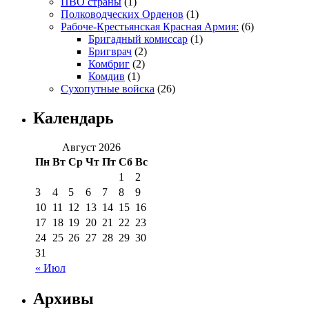
ПВО страны
(1)
Полководческих Орденов
(1)
Рабоче-Крестьянская Красная Армия:
(6)
Бригадный комиссар
(1)
Бригврач
(2)
Комбриг
(2)
Комдив
(1)
Сухопутные войска
(26)
Календарь
Август 2026
Пн
Вт
Ср
Чт
Пт
Сб
Вс
1
2
3
4
5
6
7
8
9
10
11
12
13
14
15
16
17
18
19
20
21
22
23
24
25
26
27
28
29
30
31
« Июл
Архивы