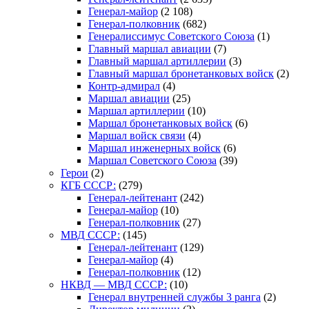
Генерал-майор
(2 108)
Генерал-полковник
(682)
Генералиссимус Советского Союза
(1)
Главный маршал авиации
(7)
Главный маршал артиллерии
(3)
Главный маршал бронетанковых войск
(2)
Контр-адмирал
(4)
Маршал авиации
(25)
Маршал артиллерии
(10)
Маршал бронетанковых войск
(6)
Маршал войск связи
(4)
Маршал инженерных войск
(6)
Маршал Советского Союза
(39)
Герои
(2)
КГБ СССР:
(279)
Генерал-лейтенант
(242)
Генерал-майор
(10)
Генерал-полковник
(27)
МВД СССР:
(145)
Генерал-лейтенант
(129)
Генерал-майор
(4)
Генерал-полковник
(12)
НКВД — МВД СССР:
(10)
Генерал внутренней службы 3 ранга
(2)