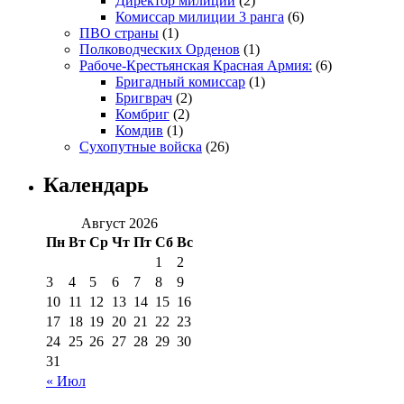
Директор милиции
(2)
Комиссар милиции 3 ранга
(6)
ПВО страны
(1)
Полководческих Орденов
(1)
Рабоче-Крестьянская Красная Армия:
(6)
Бригадный комиссар
(1)
Бригврач
(2)
Комбриг
(2)
Комдив
(1)
Сухопутные войска
(26)
Календарь
Август 2026
Пн
Вт
Ср
Чт
Пт
Сб
Вс
1
2
3
4
5
6
7
8
9
10
11
12
13
14
15
16
17
18
19
20
21
22
23
24
25
26
27
28
29
30
31
« Июл