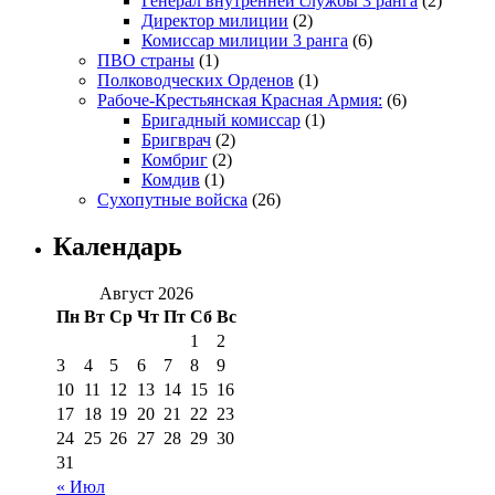
Генерал внутренней службы 3 ранга
(2)
Директор милиции
(2)
Комиссар милиции 3 ранга
(6)
ПВО страны
(1)
Полководческих Орденов
(1)
Рабоче-Крестьянская Красная Армия:
(6)
Бригадный комиссар
(1)
Бригврач
(2)
Комбриг
(2)
Комдив
(1)
Сухопутные войска
(26)
Календарь
Август 2026
Пн
Вт
Ср
Чт
Пт
Сб
Вс
1
2
3
4
5
6
7
8
9
10
11
12
13
14
15
16
17
18
19
20
21
22
23
24
25
26
27
28
29
30
31
« Июл