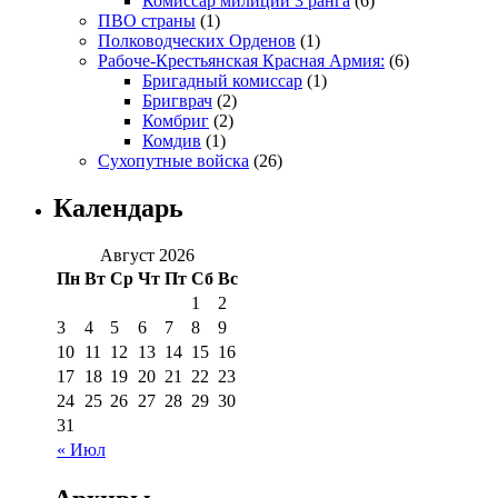
Комиссар милиции 3 ранга
(6)
ПВО страны
(1)
Полководческих Орденов
(1)
Рабоче-Крестьянская Красная Армия:
(6)
Бригадный комиссар
(1)
Бригврач
(2)
Комбриг
(2)
Комдив
(1)
Сухопутные войска
(26)
Календарь
Август 2026
Пн
Вт
Ср
Чт
Пт
Сб
Вс
1
2
3
4
5
6
7
8
9
10
11
12
13
14
15
16
17
18
19
20
21
22
23
24
25
26
27
28
29
30
31
« Июл