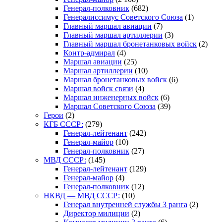
Генерал-полковник
(682)
Генералиссимус Советского Союза
(1)
Главный маршал авиации
(7)
Главный маршал артиллерии
(3)
Главный маршал бронетанковых войск
(2)
Контр-адмирал
(4)
Маршал авиации
(25)
Маршал артиллерии
(10)
Маршал бронетанковых войск
(6)
Маршал войск связи
(4)
Маршал инженерных войск
(6)
Маршал Советского Союза
(39)
Герои
(2)
КГБ СССР:
(279)
Генерал-лейтенант
(242)
Генерал-майор
(10)
Генерал-полковник
(27)
МВД СССР:
(145)
Генерал-лейтенант
(129)
Генерал-майор
(4)
Генерал-полковник
(12)
НКВД — МВД СССР:
(10)
Генерал внутренней службы 3 ранга
(2)
Директор милиции
(2)