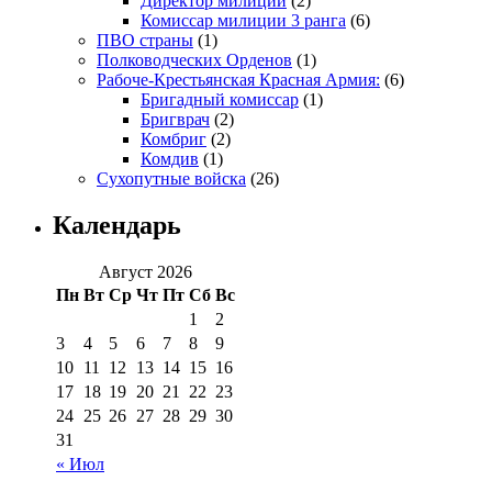
Директор милиции
(2)
Комиссар милиции 3 ранга
(6)
ПВО страны
(1)
Полководческих Орденов
(1)
Рабоче-Крестьянская Красная Армия:
(6)
Бригадный комиссар
(1)
Бригврач
(2)
Комбриг
(2)
Комдив
(1)
Сухопутные войска
(26)
Календарь
Август 2026
Пн
Вт
Ср
Чт
Пт
Сб
Вс
1
2
3
4
5
6
7
8
9
10
11
12
13
14
15
16
17
18
19
20
21
22
23
24
25
26
27
28
29
30
31
« Июл