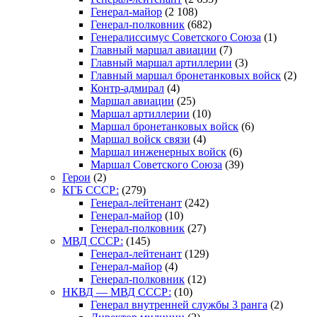
Генерал-майор
(2 108)
Генерал-полковник
(682)
Генералиссимус Советского Союза
(1)
Главный маршал авиации
(7)
Главный маршал артиллерии
(3)
Главный маршал бронетанковых войск
(2)
Контр-адмирал
(4)
Маршал авиации
(25)
Маршал артиллерии
(10)
Маршал бронетанковых войск
(6)
Маршал войск связи
(4)
Маршал инженерных войск
(6)
Маршал Советского Союза
(39)
Герои
(2)
КГБ СССР:
(279)
Генерал-лейтенант
(242)
Генерал-майор
(10)
Генерал-полковник
(27)
МВД СССР:
(145)
Генерал-лейтенант
(129)
Генерал-майор
(4)
Генерал-полковник
(12)
НКВД — МВД СССР:
(10)
Генерал внутренней службы 3 ранга
(2)