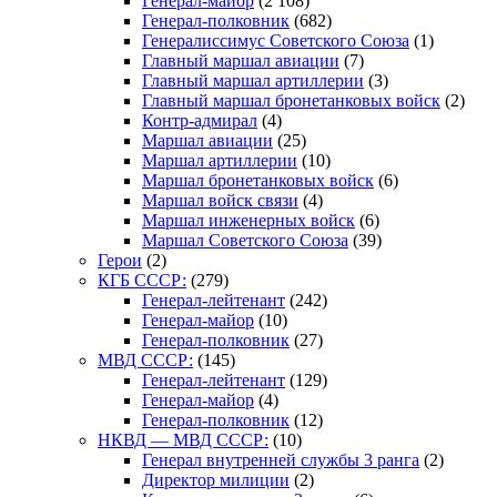
Генерал-майор
(2 108)
Генерал-полковник
(682)
Генералиссимус Советского Союза
(1)
Главный маршал авиации
(7)
Главный маршал артиллерии
(3)
Главный маршал бронетанковых войск
(2)
Контр-адмирал
(4)
Маршал авиации
(25)
Маршал артиллерии
(10)
Маршал бронетанковых войск
(6)
Маршал войск связи
(4)
Маршал инженерных войск
(6)
Маршал Советского Союза
(39)
Герои
(2)
КГБ СССР:
(279)
Генерал-лейтенант
(242)
Генерал-майор
(10)
Генерал-полковник
(27)
МВД СССР:
(145)
Генерал-лейтенант
(129)
Генерал-майор
(4)
Генерал-полковник
(12)
НКВД — МВД СССР:
(10)
Генерал внутренней службы 3 ранга
(2)
Директор милиции
(2)