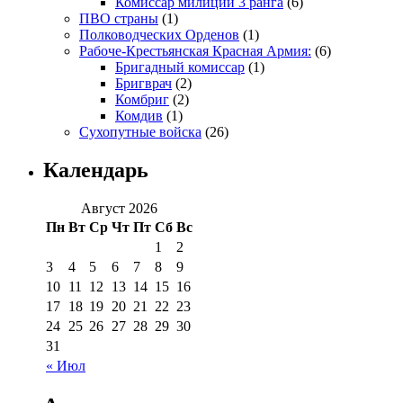
Комиссар милиции 3 ранга
(6)
ПВО страны
(1)
Полководческих Орденов
(1)
Рабоче-Крестьянская Красная Армия:
(6)
Бригадный комиссар
(1)
Бригврач
(2)
Комбриг
(2)
Комдив
(1)
Сухопутные войска
(26)
Календарь
Август 2026
Пн
Вт
Ср
Чт
Пт
Сб
Вс
1
2
3
4
5
6
7
8
9
10
11
12
13
14
15
16
17
18
19
20
21
22
23
24
25
26
27
28
29
30
31
« Июл