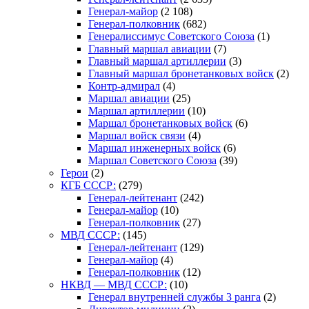
Генерал-майор
(2 108)
Генерал-полковник
(682)
Генералиссимус Советского Союза
(1)
Главный маршал авиации
(7)
Главный маршал артиллерии
(3)
Главный маршал бронетанковых войск
(2)
Контр-адмирал
(4)
Маршал авиации
(25)
Маршал артиллерии
(10)
Маршал бронетанковых войск
(6)
Маршал войск связи
(4)
Маршал инженерных войск
(6)
Маршал Советского Союза
(39)
Герои
(2)
КГБ СССР:
(279)
Генерал-лейтенант
(242)
Генерал-майор
(10)
Генерал-полковник
(27)
МВД СССР:
(145)
Генерал-лейтенант
(129)
Генерал-майор
(4)
Генерал-полковник
(12)
НКВД — МВД СССР:
(10)
Генерал внутренней службы 3 ранга
(2)