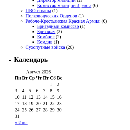
Директор милиции
(2)
Комиссар милиции 3 ранга
(6)
ПВО страны
(1)
Полководческих Орденов
(1)
Рабоче-Крестьянская Красная Армия:
(6)
Бригадный комиссар
(1)
Бригврач
(2)
Комбриг
(2)
Комдив
(1)
Сухопутные войска
(26)
Календарь
Август 2026
Пн
Вт
Ср
Чт
Пт
Сб
Вс
1
2
3
4
5
6
7
8
9
10
11
12
13
14
15
16
17
18
19
20
21
22
23
24
25
26
27
28
29
30
31
« Июл