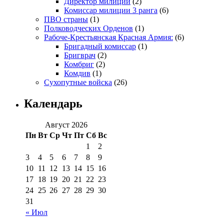
Директор милиции
(2)
Комиссар милиции 3 ранга
(6)
ПВО страны
(1)
Полководческих Орденов
(1)
Рабоче-Крестьянская Красная Армия:
(6)
Бригадный комиссар
(1)
Бригврач
(2)
Комбриг
(2)
Комдив
(1)
Сухопутные войска
(26)
Календарь
Август 2026
Пн
Вт
Ср
Чт
Пт
Сб
Вс
1
2
3
4
5
6
7
8
9
10
11
12
13
14
15
16
17
18
19
20
21
22
23
24
25
26
27
28
29
30
31
« Июл