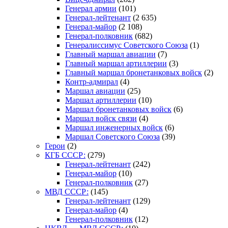
Генерал армии
(101)
Генерал-лейтенант
(2 635)
Генерал-майор
(2 108)
Генерал-полковник
(682)
Генералиссимус Советского Союза
(1)
Главный маршал авиации
(7)
Главный маршал артиллерии
(3)
Главный маршал бронетанковых войск
(2)
Контр-адмирал
(4)
Маршал авиации
(25)
Маршал артиллерии
(10)
Маршал бронетанковых войск
(6)
Маршал войск связи
(4)
Маршал инженерных войск
(6)
Маршал Советского Союза
(39)
Герои
(2)
КГБ СССР:
(279)
Генерал-лейтенант
(242)
Генерал-майор
(10)
Генерал-полковник
(27)
МВД СССР:
(145)
Генерал-лейтенант
(129)
Генерал-майор
(4)
Генерал-полковник
(12)