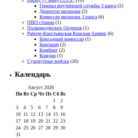
НКВД — МВД СССР:
(10)
Генерал внутренней службы 3 ранга
(2)
Директор милиции
(2)
Комиссар милиции 3 ранга
(6)
ПВО страны
(1)
Полководческих Орденов
(1)
Рабоче-Крестьянская Красная Армия:
(6)
Бригадный комиссар
(1)
Бригврач
(2)
Комбриг
(2)
Комдив
(1)
Сухопутные войска
(26)
Календарь
Август 2026
Пн
Вт
Ср
Чт
Пт
Сб
Вс
1
2
3
4
5
6
7
8
9
10
11
12
13
14
15
16
17
18
19
20
21
22
23
24
25
26
27
28
29
30
31