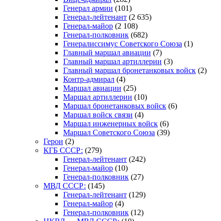
Генерал армии
(101)
Генерал-лейтенант
(2 635)
Генерал-майор
(2 108)
Генерал-полковник
(682)
Генералиссимус Советского Союза
(1)
Главный маршал авиации
(7)
Главный маршал артиллерии
(3)
Главный маршал бронетанковых войск
(2)
Контр-адмирал
(4)
Маршал авиации
(25)
Маршал артиллерии
(10)
Маршал бронетанковых войск
(6)
Маршал войск связи
(4)
Маршал инженерных войск
(6)
Маршал Советского Союза
(39)
Герои
(2)
КГБ СССР:
(279)
Генерал-лейтенант
(242)
Генерал-майор
(10)
Генерал-полковник
(27)
МВД СССР:
(145)
Генерал-лейтенант
(129)
Генерал-майор
(4)
Генерал-полковник
(12)