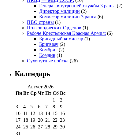
НКВД — МВД СССР:
(10)
Генерал внутренней службы 3 ранга
(2)
Директор милиции
(2)
Комиссар милиции 3 ранга
(6)
ПВО страны
(1)
Полководческих Орденов
(1)
Рабоче-Крестьянская Красная Армия:
(6)
Бригадный комиссар
(1)
Бригврач
(2)
Комбриг
(2)
Комдив
(1)
Сухопутные войска
(26)
Календарь
Август 2026
Пн
Вт
Ср
Чт
Пт
Сб
Вс
1
2
3
4
5
6
7
8
9
10
11
12
13
14
15
16
17
18
19
20
21
22
23
24
25
26
27
28
29
30
31