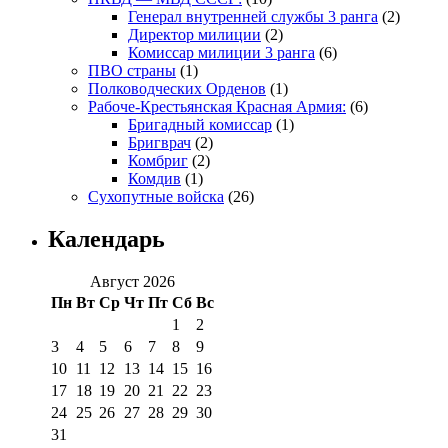
Генерал внутренней службы 3 ранга
(2)
Директор милиции
(2)
Комиссар милиции 3 ранга
(6)
ПВО страны
(1)
Полководческих Орденов
(1)
Рабоче-Крестьянская Красная Армия:
(6)
Бригадный комиссар
(1)
Бригврач
(2)
Комбриг
(2)
Комдив
(1)
Сухопутные войска
(26)
Календарь
Август 2026
Пн
Вт
Ср
Чт
Пт
Сб
Вс
1
2
3
4
5
6
7
8
9
10
11
12
13
14
15
16
17
18
19
20
21
22
23
24
25
26
27
28
29
30
31