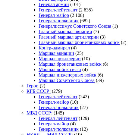
Генерал армии
(101)
Генерал-лейтенант
(2 635)
Генерал-майор
(2 108)
Генерал-полковник
(682)
Генералиссимус Советского Союза
(1)
Главный маршал авиации
(7)
Главный маршал артиллерии
(3)
Главный маршал бронетанковых войск
(2)
Контр-адмирал
(4)
Маршал авиации
(25)
Маршал артиллерии
(10)
Маршал бронетанковых войск
(6)
Маршал войск связи
(4)
Маршал инженерных войск
(6)
Маршал Советского Союза
(39)
Герои
(2)
КГБ СССР:
(279)
Генерал-лейтенант
(242)
Генерал-майор
(10)
Генерал-полковник
(27)
МВД СССР:
(145)
Генерал-лейтенант
(129)
Генерал-майор
(4)
Генерал-полковник
(12)
НКВД — МВД СССР:
(10)