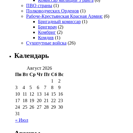
Комиссар милиции 3 ранга
(6)
ПВО страны
(1)
Полководческих Орденов
(1)
Рабоче-Крестьянская Красная Армия:
(6)
Бригадный комиссар
(1)
Бригврач
(2)
Комбриг
(2)
Комдив
(1)
Сухопутные войска
(26)
Календарь
Август 2026
Пн
Вт
Ср
Чт
Пт
Сб
Вс
1
2
3
4
5
6
7
8
9
10
11
12
13
14
15
16
17
18
19
20
21
22
23
24
25
26
27
28
29
30
31
« Июл