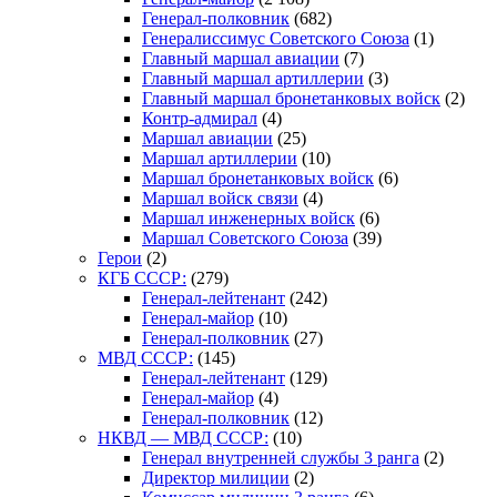
Генерал-полковник
(682)
Генералиссимус Советского Союза
(1)
Главный маршал авиации
(7)
Главный маршал артиллерии
(3)
Главный маршал бронетанковых войск
(2)
Контр-адмирал
(4)
Маршал авиации
(25)
Маршал артиллерии
(10)
Маршал бронетанковых войск
(6)
Маршал войск связи
(4)
Маршал инженерных войск
(6)
Маршал Советского Союза
(39)
Герои
(2)
КГБ СССР:
(279)
Генерал-лейтенант
(242)
Генерал-майор
(10)
Генерал-полковник
(27)
МВД СССР:
(145)
Генерал-лейтенант
(129)
Генерал-майор
(4)
Генерал-полковник
(12)
НКВД — МВД СССР:
(10)
Генерал внутренней службы 3 ранга
(2)
Директор милиции
(2)