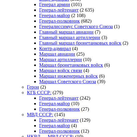
Генерал армии
(101)
Генерал-лейтенант
(2 635)
Генерал-майор
(2 108)
Генерал-полковник
(682)
Генералиссимус Советского Союза
(1)
Главный маршал авиации
(7)
Главный маршал артиллерии
(3)
Главный маршал бронетанковых войск
(2)
Контр-адмирал
(4)
Маршал авиации
(25)
Маршал артиллерии
(10)
Маршал бронетанковых войск
(6)
Маршал войск связи
(4)
Маршал инженерных войск
(6)
Маршал Советского Союза
(39)
Герои
(2)
КГБ СССР:
(279)
Генерал-лейтенант
(242)
Генерал-майор
(10)
Генерал-полковник
(27)
МВД СССР:
(145)
Генерал-лейтенант
(129)
Генерал-майор
(4)
Генерал-полковник
(12)
НКВД — МВД СССР:
(10)