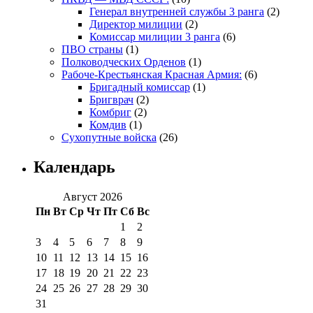
Генерал внутренней службы 3 ранга
(2)
Директор милиции
(2)
Комиссар милиции 3 ранга
(6)
ПВО страны
(1)
Полководческих Орденов
(1)
Рабоче-Крестьянская Красная Армия:
(6)
Бригадный комиссар
(1)
Бригврач
(2)
Комбриг
(2)
Комдив
(1)
Сухопутные войска
(26)
Календарь
Август 2026
Пн
Вт
Ср
Чт
Пт
Сб
Вс
1
2
3
4
5
6
7
8
9
10
11
12
13
14
15
16
17
18
19
20
21
22
23
24
25
26
27
28
29
30
31