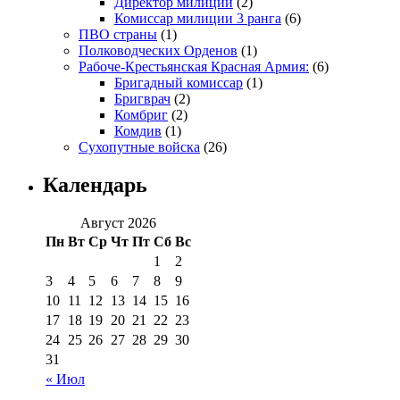
Директор милиции
(2)
Комиссар милиции 3 ранга
(6)
ПВО страны
(1)
Полководческих Орденов
(1)
Рабоче-Крестьянская Красная Армия:
(6)
Бригадный комиссар
(1)
Бригврач
(2)
Комбриг
(2)
Комдив
(1)
Сухопутные войска
(26)
Календарь
Август 2026
Пн
Вт
Ср
Чт
Пт
Сб
Вс
1
2
3
4
5
6
7
8
9
10
11
12
13
14
15
16
17
18
19
20
21
22
23
24
25
26
27
28
29
30
31
« Июл