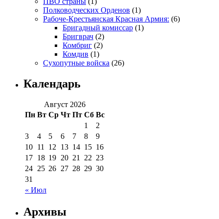
ПВО страны
(1)
Полководческих Орденов
(1)
Рабоче-Крестьянская Красная Армия:
(6)
Бригадный комиссар
(1)
Бригврач
(2)
Комбриг
(2)
Комдив
(1)
Сухопутные войска
(26)
Календарь
Август 2026
Пн
Вт
Ср
Чт
Пт
Сб
Вс
1
2
3
4
5
6
7
8
9
10
11
12
13
14
15
16
17
18
19
20
21
22
23
24
25
26
27
28
29
30
31
« Июл
Архивы