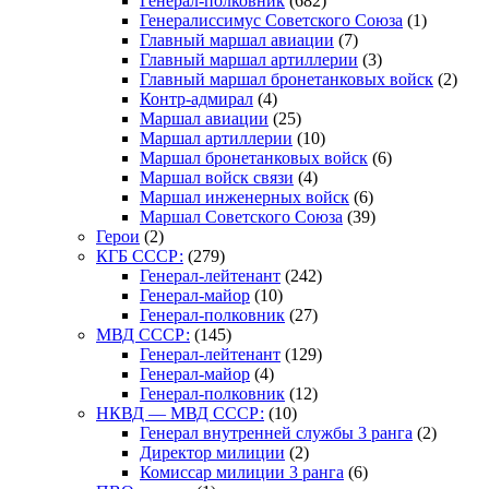
Генерал-полковник
(682)
Генералиссимус Советского Союза
(1)
Главный маршал авиации
(7)
Главный маршал артиллерии
(3)
Главный маршал бронетанковых войск
(2)
Контр-адмирал
(4)
Маршал авиации
(25)
Маршал артиллерии
(10)
Маршал бронетанковых войск
(6)
Маршал войск связи
(4)
Маршал инженерных войск
(6)
Маршал Советского Союза
(39)
Герои
(2)
КГБ СССР:
(279)
Генерал-лейтенант
(242)
Генерал-майор
(10)
Генерал-полковник
(27)
МВД СССР:
(145)
Генерал-лейтенант
(129)
Генерал-майор
(4)
Генерал-полковник
(12)
НКВД — МВД СССР:
(10)
Генерал внутренней службы 3 ранга
(2)
Директор милиции
(2)
Комиссар милиции 3 ранга
(6)