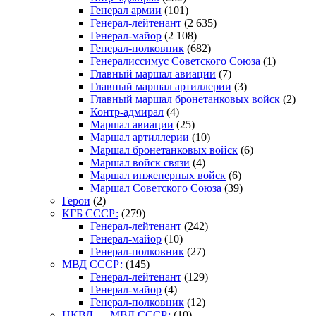
Генерал армии
(101)
Генерал-лейтенант
(2 635)
Генерал-майор
(2 108)
Генерал-полковник
(682)
Генералиссимус Советского Союза
(1)
Главный маршал авиации
(7)
Главный маршал артиллерии
(3)
Главный маршал бронетанковых войск
(2)
Контр-адмирал
(4)
Маршал авиации
(25)
Маршал артиллерии
(10)
Маршал бронетанковых войск
(6)
Маршал войск связи
(4)
Маршал инженерных войск
(6)
Маршал Советского Союза
(39)
Герои
(2)
КГБ СССР:
(279)
Генерал-лейтенант
(242)
Генерал-майор
(10)
Генерал-полковник
(27)
МВД СССР:
(145)
Генерал-лейтенант
(129)
Генерал-майор
(4)
Генерал-полковник
(12)
НКВД — МВД СССР:
(10)