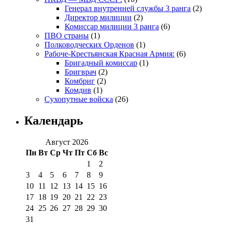
Генерал внутренней службы 3 ранга
(2)
Директор милиции
(2)
Комиссар милиции 3 ранга
(6)
ПВО страны
(1)
Полководческих Орденов
(1)
Рабоче-Крестьянская Красная Армия:
(6)
Бригадный комиссар
(1)
Бригврач
(2)
Комбриг
(2)
Комдив
(1)
Сухопутные войска
(26)
Календарь
Август 2026
Пн
Вт
Ср
Чт
Пт
Сб
Вс
1
2
3
4
5
6
7
8
9
10
11
12
13
14
15
16
17
18
19
20
21
22
23
24
25
26
27
28
29
30
31