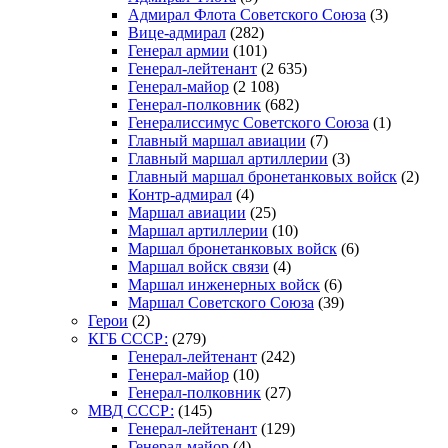
Адмирал Флота Советского Союза
(3)
Вице-адмирал
(282)
Генерал армии
(101)
Генерал-лейтенант
(2 635)
Генерал-майор
(2 108)
Генерал-полковник
(682)
Генералиссимус Советского Союза
(1)
Главный маршал авиации
(7)
Главный маршал артиллерии
(3)
Главный маршал бронетанковых войск
(2)
Контр-адмирал
(4)
Маршал авиации
(25)
Маршал артиллерии
(10)
Маршал бронетанковых войск
(6)
Маршал войск связи
(4)
Маршал инженерных войск
(6)
Маршал Советского Союза
(39)
Герои
(2)
КГБ СССР:
(279)
Генерал-лейтенант
(242)
Генерал-майор
(10)
Генерал-полковник
(27)
МВД СССР:
(145)
Генерал-лейтенант
(129)
Генерал-майор
(4)