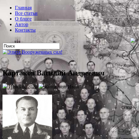
Главная
Все статьи
О блоге
Автор
Контакты
Картаков Василий Андреевич
Июнь 6, 2020
Кинжаков Иван