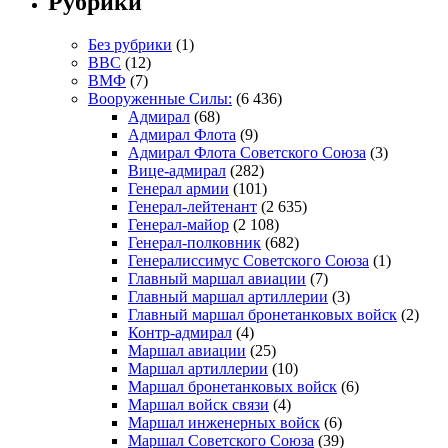
Рубрики
Без рубрики
(1)
ВВС
(12)
ВМФ
(7)
Вооруженные Силы:
(6 436)
Адмирал
(68)
Адмирал Флота
(9)
Адмирал Флота Советского Союза
(3)
Вице-адмирал
(282)
Генерал армии
(101)
Генерал-лейтенант
(2 635)
Генерал-майор
(2 108)
Генерал-полковник
(682)
Генералиссимус Советского Союза
(1)
Главный маршал авиации
(7)
Главный маршал артиллерии
(3)
Главный маршал бронетанковых войск
(2)
Контр-адмирал
(4)
Маршал авиации
(25)
Маршал артиллерии
(10)
Маршал бронетанковых войск
(6)
Маршал войск связи
(4)
Маршал инженерных войск
(6)
Маршал Советского Союза
(39)