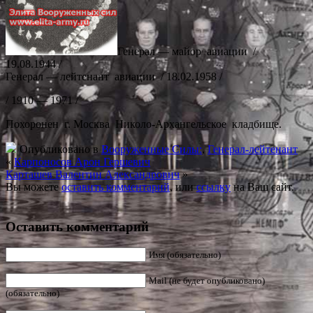
Генерал — майор авиации /
19.08.1944 /
Генерал — лейтенант авиации / 18.02.1958 /
/ 1910 — 1971 /
Похоронен г. Москва Николо-Архангельское кладбище.
Опубликовано в
Вооруженные Силы:
,
Генерал-лейтенант
«
Карпоносов Арон Гершевич
Карташев Валентин Александрович
»
Вы можете
оставить комментарий
, или
ссылку
на Ваш сайт.
Оставить комментарий
Имя (обязательно)
Mail (не будет опубликовано)
(обязательно)