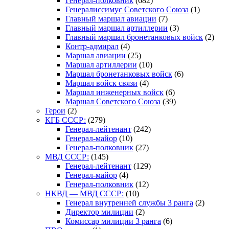
Генерал-полковник
(682)
Генералиссимус Советского Союза
(1)
Главный маршал авиации
(7)
Главный маршал артиллерии
(3)
Главный маршал бронетанковых войск
(2)
Контр-адмирал
(4)
Маршал авиации
(25)
Маршал артиллерии
(10)
Маршал бронетанковых войск
(6)
Маршал войск связи
(4)
Маршал инженерных войск
(6)
Маршал Советского Союза
(39)
Герои
(2)
КГБ СССР:
(279)
Генерал-лейтенант
(242)
Генерал-майор
(10)
Генерал-полковник
(27)
МВД СССР:
(145)
Генерал-лейтенант
(129)
Генерал-майор
(4)
Генерал-полковник
(12)
НКВД — МВД СССР:
(10)
Генерал внутренней службы 3 ранга
(2)
Директор милиции
(2)
Комиссар милиции 3 ранга
(6)