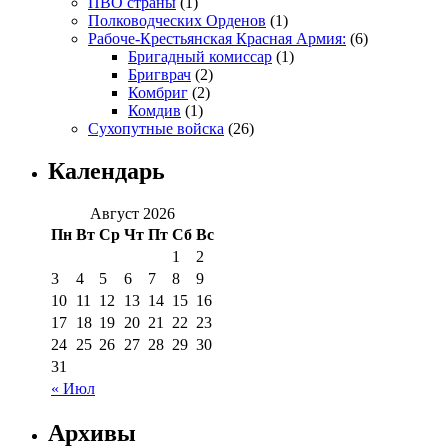
ПВО страны
(1)
Полководческих Орденов
(1)
Рабоче-Крестьянская Красная Армия:
(6)
Бригадный комиссар
(1)
Бригврач
(2)
Комбриг
(2)
Комдив
(1)
Сухопутные войска
(26)
Календарь
Август 2026
Пн
Вт
Ср
Чт
Пт
Сб
Вс
1
2
3
4
5
6
7
8
9
10
11
12
13
14
15
16
17
18
19
20
21
22
23
24
25
26
27
28
29
30
31
« Июл
Архивы