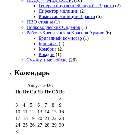
НКВД — МВД СССР:
(10)
Генерал внутренней службы 3 ранга
(2)
Директор милиции
(2)
Комиссар милиции 3 ранга
(6)
ПВО страны
(1)
Полководческих Орденов
(1)
Рабоче-Крестьянская Красная Армия:
(6)
Бригадный комиссар
(1)
Бригврач
(2)
Комбриг
(2)
Комдив
(1)
Сухопутные войска
(26)
Календарь
Август 2026
Пн
Вт
Ср
Чт
Пт
Сб
Вс
1
2
3
4
5
6
7
8
9
10
11
12
13
14
15
16
17
18
19
20
21
22
23
24
25
26
27
28
29
30
31