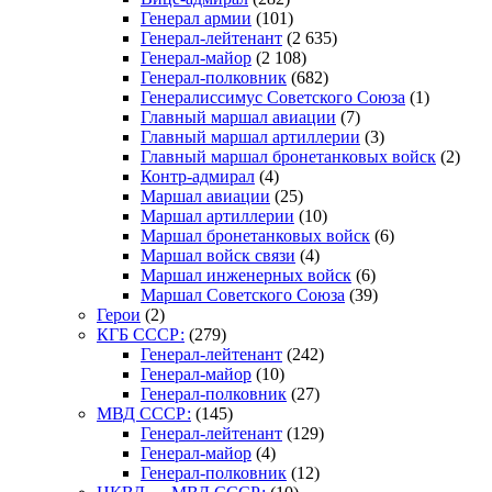
Генерал армии
(101)
Генерал-лейтенант
(2 635)
Генерал-майор
(2 108)
Генерал-полковник
(682)
Генералиссимус Советского Союза
(1)
Главный маршал авиации
(7)
Главный маршал артиллерии
(3)
Главный маршал бронетанковых войск
(2)
Контр-адмирал
(4)
Маршал авиации
(25)
Маршал артиллерии
(10)
Маршал бронетанковых войск
(6)
Маршал войск связи
(4)
Маршал инженерных войск
(6)
Маршал Советского Союза
(39)
Герои
(2)
КГБ СССР:
(279)
Генерал-лейтенант
(242)
Генерал-майор
(10)
Генерал-полковник
(27)
МВД СССР:
(145)
Генерал-лейтенант
(129)
Генерал-майор
(4)
Генерал-полковник
(12)