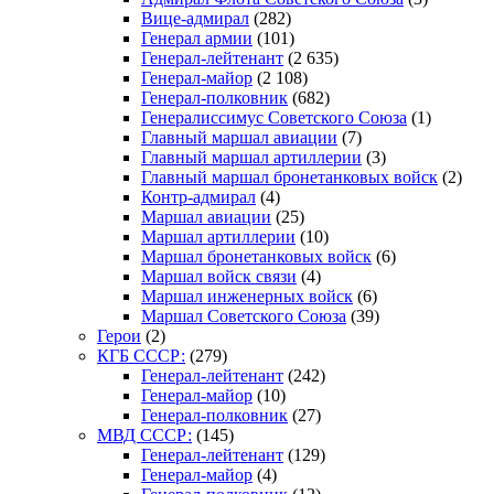
Вице-адмирал
(282)
Генерал армии
(101)
Генерал-лейтенант
(2 635)
Генерал-майор
(2 108)
Генерал-полковник
(682)
Генералиссимус Советского Союза
(1)
Главный маршал авиации
(7)
Главный маршал артиллерии
(3)
Главный маршал бронетанковых войск
(2)
Контр-адмирал
(4)
Маршал авиации
(25)
Маршал артиллерии
(10)
Маршал бронетанковых войск
(6)
Маршал войск связи
(4)
Маршал инженерных войск
(6)
Маршал Советского Союза
(39)
Герои
(2)
КГБ СССР:
(279)
Генерал-лейтенант
(242)
Генерал-майор
(10)
Генерал-полковник
(27)
МВД СССР:
(145)
Генерал-лейтенант
(129)
Генерал-майор
(4)