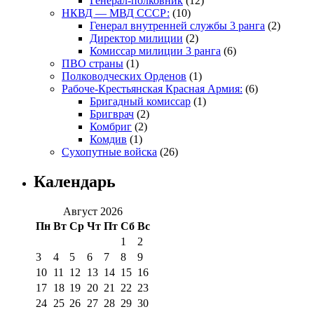
Генерал-полковник
(12)
НКВД — МВД СССР:
(10)
Генерал внутренней службы 3 ранга
(2)
Директор милиции
(2)
Комиссар милиции 3 ранга
(6)
ПВО страны
(1)
Полководческих Орденов
(1)
Рабоче-Крестьянская Красная Армия:
(6)
Бригадный комиссар
(1)
Бригврач
(2)
Комбриг
(2)
Комдив
(1)
Сухопутные войска
(26)
Календарь
Август 2026
Пн
Вт
Ср
Чт
Пт
Сб
Вс
1
2
3
4
5
6
7
8
9
10
11
12
13
14
15
16
17
18
19
20
21
22
23
24
25
26
27
28
29
30