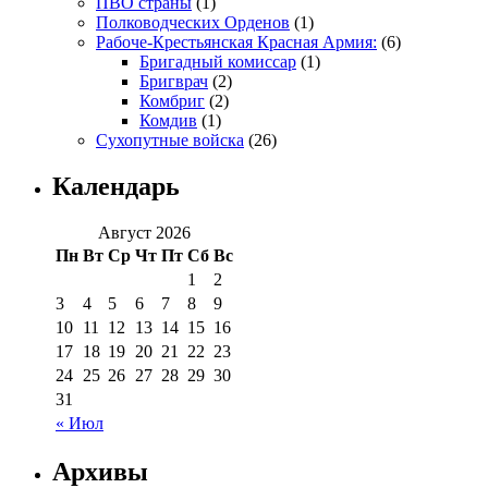
ПВО страны
(1)
Полководческих Орденов
(1)
Рабоче-Крестьянская Красная Армия:
(6)
Бригадный комиссар
(1)
Бригврач
(2)
Комбриг
(2)
Комдив
(1)
Сухопутные войска
(26)
Календарь
Август 2026
Пн
Вт
Ср
Чт
Пт
Сб
Вс
1
2
3
4
5
6
7
8
9
10
11
12
13
14
15
16
17
18
19
20
21
22
23
24
25
26
27
28
29
30
31
« Июл
Архивы