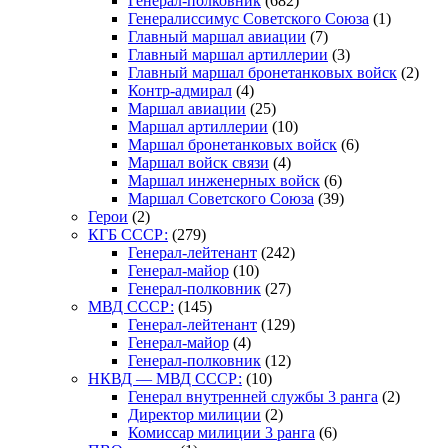
Генерал-полковник
(682)
Генералиссимус Советского Союза
(1)
Главный маршал авиации
(7)
Главный маршал артиллерии
(3)
Главный маршал бронетанковых войск
(2)
Контр-адмирал
(4)
Маршал авиации
(25)
Маршал артиллерии
(10)
Маршал бронетанковых войск
(6)
Маршал войск связи
(4)
Маршал инженерных войск
(6)
Маршал Советского Союза
(39)
Герои
(2)
КГБ СССР:
(279)
Генерал-лейтенант
(242)
Генерал-майор
(10)
Генерал-полковник
(27)
МВД СССР:
(145)
Генерал-лейтенант
(129)
Генерал-майор
(4)
Генерал-полковник
(12)
НКВД — МВД СССР:
(10)
Генерал внутренней службы 3 ранга
(2)
Директор милиции
(2)
Комиссар милиции 3 ранга
(6)