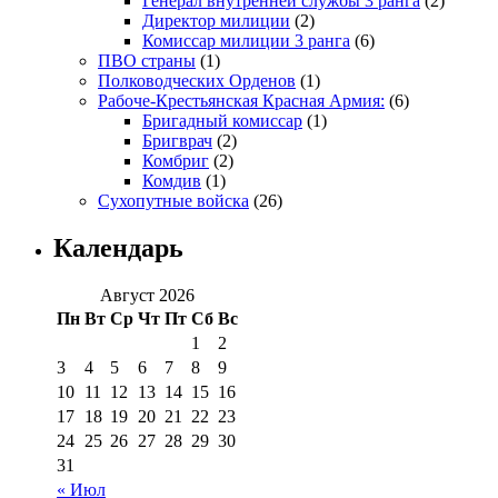
Генерал внутренней службы 3 ранга
(2)
Директор милиции
(2)
Комиссар милиции 3 ранга
(6)
ПВО страны
(1)
Полководческих Орденов
(1)
Рабоче-Крестьянская Красная Армия:
(6)
Бригадный комиссар
(1)
Бригврач
(2)
Комбриг
(2)
Комдив
(1)
Сухопутные войска
(26)
Календарь
Август 2026
Пн
Вт
Ср
Чт
Пт
Сб
Вс
1
2
3
4
5
6
7
8
9
10
11
12
13
14
15
16
17
18
19
20
21
22
23
24
25
26
27
28
29
30
31
« Июл