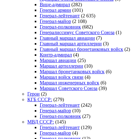
Вице-адмирал
(282)
Генерал армии
(101)
Генерал-лейтенант
(2 635)
Генерал-майор
(2 108)
Генерал-полковник
(682)
Генералиссимус Советского Союза
(1)
Главный маршал авиации
(7)
Главный маршал артиллерии
(3)
Главный маршал бронетанковых войск
(2)
Контр-адмирал
(4)
Маршал авиации
(25)
Маршал артиллерии
(10)
Маршал бронетанковых войск
(6)
Маршал войск связи
(4)
Маршал инженерных войск
(6)
Маршал Советского Союза
(39)
Герои
(2)
КГБ СССР:
(279)
Генерал-лейтенант
(242)
Генерал-майор
(10)
Генерал-полковник
(27)
МВД СССР:
(145)
Генерал-лейтенант
(129)
Генерал-майор
(4)
Генерал-полковник
(12)