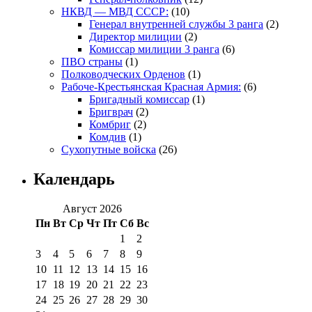
НКВД — МВД СССР:
(10)
Генерал внутренней службы 3 ранга
(2)
Директор милиции
(2)
Комиссар милиции 3 ранга
(6)
ПВО страны
(1)
Полководческих Орденов
(1)
Рабоче-Крестьянская Красная Армия:
(6)
Бригадный комиссар
(1)
Бригврач
(2)
Комбриг
(2)
Комдив
(1)
Сухопутные войска
(26)
Календарь
Август 2026
Пн
Вт
Ср
Чт
Пт
Сб
Вс
1
2
3
4
5
6
7
8
9
10
11
12
13
14
15
16
17
18
19
20
21
22
23
24
25
26
27
28
29
30