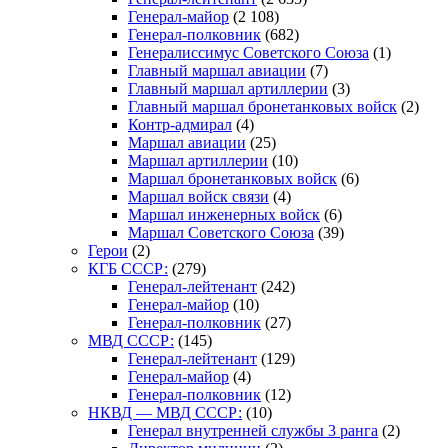
Генерал-майор
(2 108)
Генерал-полковник
(682)
Генералиссимус Советского Союза
(1)
Главный маршал авиации
(7)
Главный маршал артиллерии
(3)
Главный маршал бронетанковых войск
(2)
Контр-адмирал
(4)
Маршал авиации
(25)
Маршал артиллерии
(10)
Маршал бронетанковых войск
(6)
Маршал войск связи
(4)
Маршал инженерных войск
(6)
Маршал Советского Союза
(39)
Герои
(2)
КГБ СССР:
(279)
Генерал-лейтенант
(242)
Генерал-майор
(10)
Генерал-полковник
(27)
МВД СССР:
(145)
Генерал-лейтенант
(129)
Генерал-майор
(4)
Генерал-полковник
(12)
НКВД — МВД СССР:
(10)
Генерал внутренней службы 3 ранга
(2)