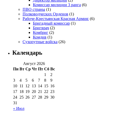
Директор милиции
(2)
Комиссар милиции 3 ранга
(6)
ПВО страны
(1)
Полководческих Орденов
(1)
Рабоче-Крестьянская Красная Армия:
(6)
Бригадный комиссар
(1)
Бригврач
(2)
Комбриг
(2)
Комдив
(1)
Сухопутные войска
(26)
Календарь
Август 2026
Пн
Вт
Ср
Чт
Пт
Сб
Вс
1
2
3
4
5
6
7
8
9
10
11
12
13
14
15
16
17
18
19
20
21
22
23
24
25
26
27
28
29
30
31
« Июл