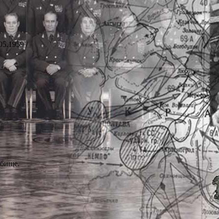
5.1959 /
бище.