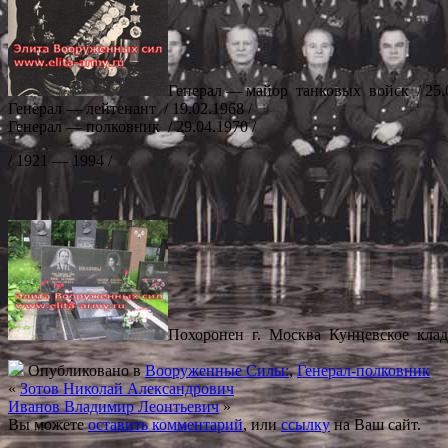
Генерал — майор танковых войск / 25.0
Генерал — лейтенант / 19.02.1968 /
Генерал — полковник / 29.04.1970 /
/ 1921 — 1994 /
Похоронен г. Москва Кунцевское клад
Опубликовано в
Вооруженные Силы:
,
Генерал-полковник
«
Зотов Николай Александрович
Иванов Владимир Леонтьевич
»
Вы можете
оставить комментарий
, или
ссылку
на Ваш сайт.