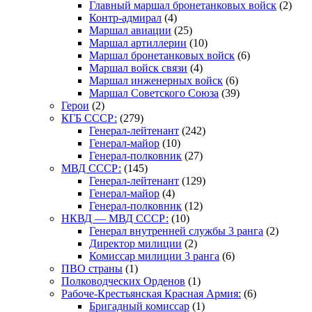
Главный маршал бронетанковых войск
(2)
Контр-адмирал
(4)
Маршал авиации
(25)
Маршал артиллерии
(10)
Маршал бронетанковых войск
(6)
Маршал войск связи
(4)
Маршал инженерных войск
(6)
Маршал Советского Союза
(39)
Герои
(2)
КГБ СССР:
(279)
Генерал-лейтенант
(242)
Генерал-майор
(10)
Генерал-полковник
(27)
МВД СССР:
(145)
Генерал-лейтенант
(129)
Генерал-майор
(4)
Генерал-полковник
(12)
НКВД — МВД СССР:
(10)
Генерал внутренней службы 3 ранга
(2)
Директор милиции
(2)
Комиссар милиции 3 ранга
(6)
ПВО страны
(1)
Полководческих Орденов
(1)
Рабоче-Крестьянская Красная Армия:
(6)
Бригадный комиссар
(1)