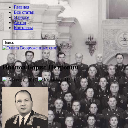
Главная
Все статьи
О блоге
Автор
Контакты
Иванов Борис Петрович
Август 8, 2017
Кинжаков Иван