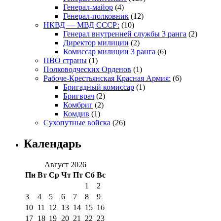
Генерал-майор
(4)
Генерал-полковник
(12)
НКВД — МВД СССР:
(10)
Генерал внутренней службы 3 ранга
(2)
Директор милиции
(2)
Комиссар милиции 3 ранга
(6)
ПВО страны
(1)
Полководческих Орденов
(1)
Рабоче-Крестьянская Красная Армия:
(6)
Бригадный комиссар
(1)
Бригврач
(2)
Комбриг
(2)
Комдив
(1)
Сухопутные войска
(26)
Календарь
Август 2026
Пн
Вт
Ср
Чт
Пт
Сб
Вс
1
2
3
4
5
6
7
8
9
10
11
12
13
14
15
16
17
18
19
20
21
22
23