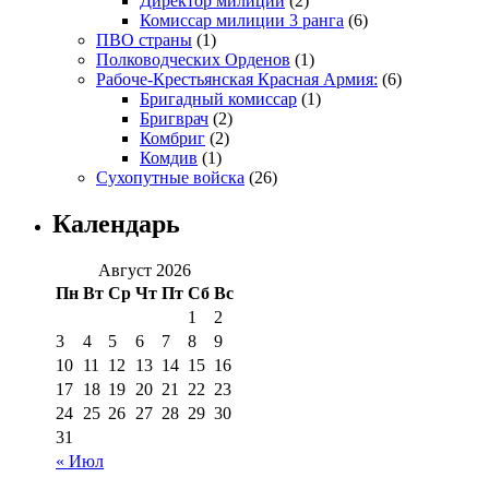
Директор милиции
(2)
Комиссар милиции 3 ранга
(6)
ПВО страны
(1)
Полководческих Орденов
(1)
Рабоче-Крестьянская Красная Армия:
(6)
Бригадный комиссар
(1)
Бригврач
(2)
Комбриг
(2)
Комдив
(1)
Сухопутные войска
(26)
Календарь
Август 2026
Пн
Вт
Ср
Чт
Пт
Сб
Вс
1
2
3
4
5
6
7
8
9
10
11
12
13
14
15
16
17
18
19
20
21
22
23
24
25
26
27
28
29
30
31
« Июл