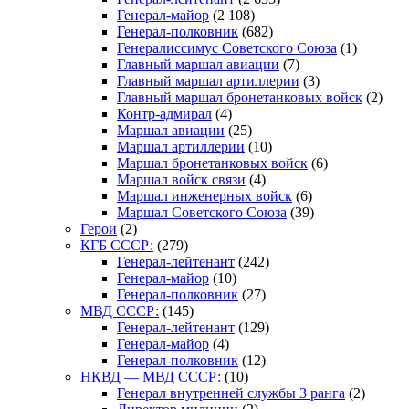
Генерал-майор
(2 108)
Генерал-полковник
(682)
Генералиссимус Советского Союза
(1)
Главный маршал авиации
(7)
Главный маршал артиллерии
(3)
Главный маршал бронетанковых войск
(2)
Контр-адмирал
(4)
Маршал авиации
(25)
Маршал артиллерии
(10)
Маршал бронетанковых войск
(6)
Маршал войск связи
(4)
Маршал инженерных войск
(6)
Маршал Советского Союза
(39)
Герои
(2)
КГБ СССР:
(279)
Генерал-лейтенант
(242)
Генерал-майор
(10)
Генерал-полковник
(27)
МВД СССР:
(145)
Генерал-лейтенант
(129)
Генерал-майор
(4)
Генерал-полковник
(12)
НКВД — МВД СССР:
(10)
Генерал внутренней службы 3 ранга
(2)