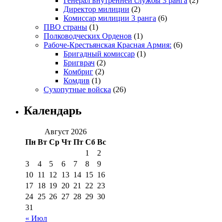
Генерал внутренней службы 3 ранга
(2)
Директор милиции
(2)
Комиссар милиции 3 ранга
(6)
ПВО страны
(1)
Полководческих Орденов
(1)
Рабоче-Крестьянская Красная Армия:
(6)
Бригадный комиссар
(1)
Бригврач
(2)
Комбриг
(2)
Комдив
(1)
Сухопутные войска
(26)
Календарь
Август 2026
Пн
Вт
Ср
Чт
Пт
Сб
Вс
1
2
3
4
5
6
7
8
9
10
11
12
13
14
15
16
17
18
19
20
21
22
23
24
25
26
27
28
29
30
31
« Июл