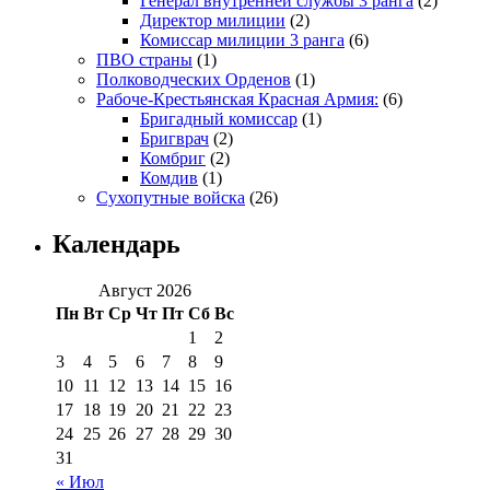
Генерал внутренней службы 3 ранга
(2)
Директор милиции
(2)
Комиссар милиции 3 ранга
(6)
ПВО страны
(1)
Полководческих Орденов
(1)
Рабоче-Крестьянская Красная Армия:
(6)
Бригадный комиссар
(1)
Бригврач
(2)
Комбриг
(2)
Комдив
(1)
Сухопутные войска
(26)
Календарь
Август 2026
Пн
Вт
Ср
Чт
Пт
Сб
Вс
1
2
3
4
5
6
7
8
9
10
11
12
13
14
15
16
17
18
19
20
21
22
23
24
25
26
27
28
29
30
31
« Июл