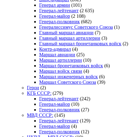
Генерал армии
(101)
Генерал-лейтенант
(2 635)
Генерал-майор
(2 108)
Генерал-полковник
(682)
Генералиссимус Советского Союза
(1)
Главный маршал авиации
(7)
Главный маршал артиллерии
(3)
Главный маршал бронетанковых войск
(2)
Контр-адмирал
(4)
Маршал авиации
(25)
Маршал артиллерии
(10)
Маршал бронетанковых войск
(6)
Маршал войск связи
(4)
Маршал инженерных войск
(6)
Маршал Советского Союза
(39)
Герои
(2)
КГБ СССР:
(279)
Генерал-лейтенант
(242)
Генерал-майор
(10)
Генерал-полковник
(27)
МВД СССР:
(145)
Генерал-лейтенант
(129)
Генерал-майор
(4)
Генерал-полковник
(12)