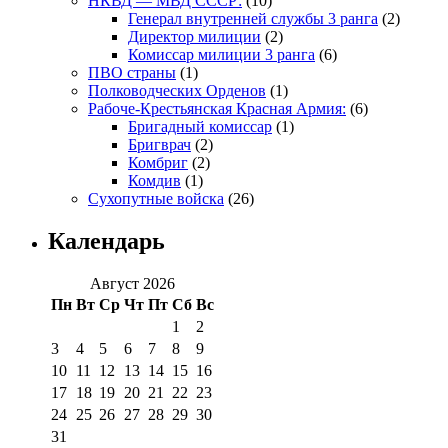
НКВД — МВД СССР:
(10)
Генерал внутренней службы 3 ранга
(2)
Директор милиции
(2)
Комиссар милиции 3 ранга
(6)
ПВО страны
(1)
Полководческих Орденов
(1)
Рабоче-Крестьянская Красная Армия:
(6)
Бригадный комиссар
(1)
Бригврач
(2)
Комбриг
(2)
Комдив
(1)
Сухопутные войска
(26)
Календарь
Август 2026
Пн
Вт
Ср
Чт
Пт
Сб
Вс
1
2
3
4
5
6
7
8
9
10
11
12
13
14
15
16
17
18
19
20
21
22
23
24
25
26
27
28
29
30
31