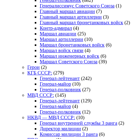
Генерал-полковник
(682)
Генералиссимус Советского Союза
(1)
Главный маршал авиации
(7)
Главный маршал артиллерии
(3)
Главный маршал бронетанковых войск
(2)
Контр-адмирал
(4)
Маршал авиации
(25)
Маршал артиллерии
(10)
Маршал бронетанковых войск
(6)
Маршал войск связи
(4)
Маршал инженерных войск
(6)
Маршал Советского Союза
(39)
Герои
(2)
КГБ СССР:
(279)
Генерал-лейтенант
(242)
Генерал-майор
(10)
Генерал-полковник
(27)
МВД СССР:
(145)
Генерал-лейтенант
(129)
Генерал-майор
(4)
Генерал-полковник
(12)
НКВД — МВД СССР:
(10)
Генерал внутренней службы 3 ранга
(2)
Директор милиции
(2)
Комиссар милиции 3 ранга
(6)