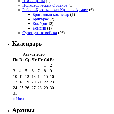
ПВО страны
(1)
Полководческих Орденов
(1)
Рабоче-Крестьянская Красная Армия:
(6)
Бригадный комиссар
(1)
Бригврач
(2)
Комбриг
(2)
Комдив
(1)
Сухопутные войска
(26)
Календарь
Август 2026
Пн
Вт
Ср
Чт
Пт
Сб
Вс
1
2
3
4
5
6
7
8
9
10
11
12
13
14
15
16
17
18
19
20
21
22
23
24
25
26
27
28
29
30
31
« Июл
Архивы