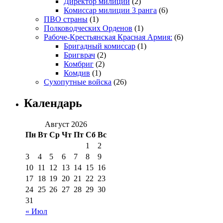
Директор милиции
(2)
Комиссар милиции 3 ранга
(6)
ПВО страны
(1)
Полководческих Орденов
(1)
Рабоче-Крестьянская Красная Армия:
(6)
Бригадный комиссар
(1)
Бригврач
(2)
Комбриг
(2)
Комдив
(1)
Сухопутные войска
(26)
Календарь
Август 2026
Пн
Вт
Ср
Чт
Пт
Сб
Вс
1
2
3
4
5
6
7
8
9
10
11
12
13
14
15
16
17
18
19
20
21
22
23
24
25
26
27
28
29
30
31
« Июл