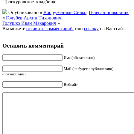
Троекуровское кладбище.
Опубликовано в
Вооруженные Силы:
,
Генерал-полковник
«
Голубев Архип Тихонович
Голушко Иван Макарович
»
Вы можете
оставить комментарий
, или
ссылку
на Ваш сайт.
Оставить комментарий
Имя (обязательно)
Mail (не будет опубликовано)
(обязательно)
Вебсайт