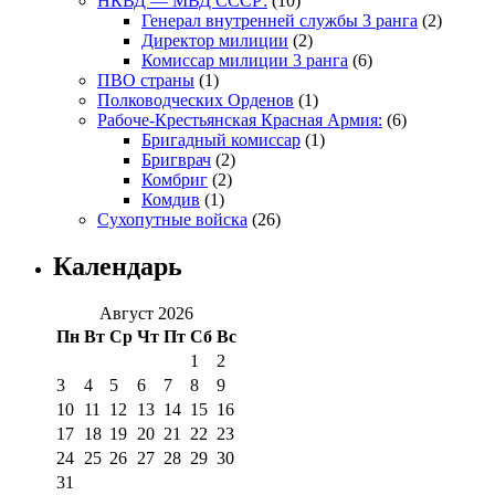
НКВД — МВД СССР:
(10)
Генерал внутренней службы 3 ранга
(2)
Директор милиции
(2)
Комиссар милиции 3 ранга
(6)
ПВО страны
(1)
Полководческих Орденов
(1)
Рабоче-Крестьянская Красная Армия:
(6)
Бригадный комиссар
(1)
Бригврач
(2)
Комбриг
(2)
Комдив
(1)
Сухопутные войска
(26)
Календарь
Август 2026
Пн
Вт
Ср
Чт
Пт
Сб
Вс
1
2
3
4
5
6
7
8
9
10
11
12
13
14
15
16
17
18
19
20
21
22
23
24
25
26
27
28
29
30
31