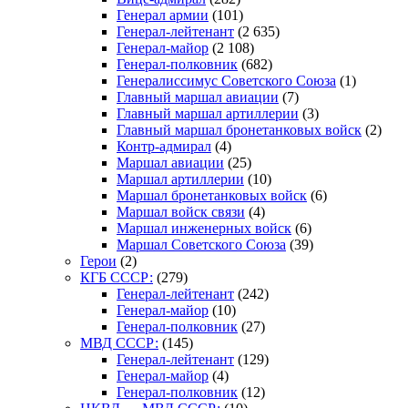
Генерал армии
(101)
Генерал-лейтенант
(2 635)
Генерал-майор
(2 108)
Генерал-полковник
(682)
Генералиссимус Советского Союза
(1)
Главный маршал авиации
(7)
Главный маршал артиллерии
(3)
Главный маршал бронетанковых войск
(2)
Контр-адмирал
(4)
Маршал авиации
(25)
Маршал артиллерии
(10)
Маршал бронетанковых войск
(6)
Маршал войск связи
(4)
Маршал инженерных войск
(6)
Маршал Советского Союза
(39)
Герои
(2)
КГБ СССР:
(279)
Генерал-лейтенант
(242)
Генерал-майор
(10)
Генерал-полковник
(27)
МВД СССР:
(145)
Генерал-лейтенант
(129)
Генерал-майор
(4)
Генерал-полковник
(12)