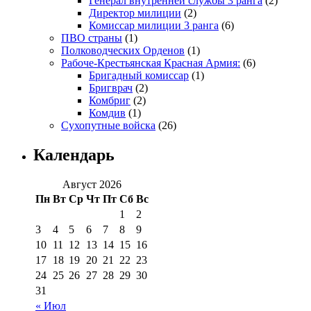
Генерал внутренней службы 3 ранга
(2)
Директор милиции
(2)
Комиссар милиции 3 ранга
(6)
ПВО страны
(1)
Полководческих Орденов
(1)
Рабоче-Крестьянская Красная Армия:
(6)
Бригадный комиссар
(1)
Бригврач
(2)
Комбриг
(2)
Комдив
(1)
Сухопутные войска
(26)
Календарь
Август 2026
Пн
Вт
Ср
Чт
Пт
Сб
Вс
1
2
3
4
5
6
7
8
9
10
11
12
13
14
15
16
17
18
19
20
21
22
23
24
25
26
27
28
29
30
31
« Июл