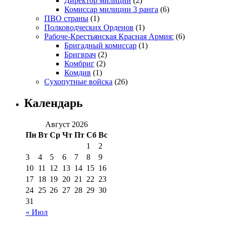
Директор милиции
(2)
Комиссар милиции 3 ранга
(6)
ПВО страны
(1)
Полководческих Орденов
(1)
Рабоче-Крестьянская Красная Армия:
(6)
Бригадный комиссар
(1)
Бригврач
(2)
Комбриг
(2)
Комдив
(1)
Сухопутные войска
(26)
Календарь
Август 2026
Пн
Вт
Ср
Чт
Пт
Сб
Вс
1
2
3
4
5
6
7
8
9
10
11
12
13
14
15
16
17
18
19
20
21
22
23
24
25
26
27
28
29
30
31
« Июл