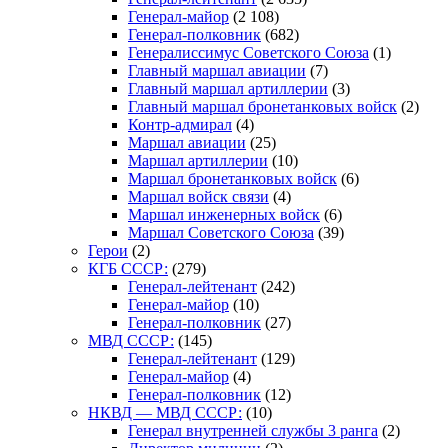
Генерал-майор
(2 108)
Генерал-полковник
(682)
Генералиссимус Советского Союза
(1)
Главный маршал авиации
(7)
Главный маршал артиллерии
(3)
Главный маршал бронетанковых войск
(2)
Контр-адмирал
(4)
Маршал авиации
(25)
Маршал артиллерии
(10)
Маршал бронетанковых войск
(6)
Маршал войск связи
(4)
Маршал инженерных войск
(6)
Маршал Советского Союза
(39)
Герои
(2)
КГБ СССР:
(279)
Генерал-лейтенант
(242)
Генерал-майор
(10)
Генерал-полковник
(27)
МВД СССР:
(145)
Генерал-лейтенант
(129)
Генерал-майор
(4)
Генерал-полковник
(12)
НКВД — МВД СССР:
(10)
Генерал внутренней службы 3 ранга
(2)