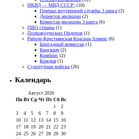
НКВД — МВД СССР:
(10)
Генерал внутренней службы 3 ранга
(2)
Директор милиции
(2)
Комиссар милиции 3 ранга
(6)
ПВО страны
(1)
Полководческих Орденов
(1)
Рабоче-Крестьянская Красная Армия:
(6)
Бригадный комиссар
(1)
Бригврач
(2)
Комбриг
(2)
Комдив
(1)
Сухопутные войска
(26)
Календарь
Август 2026
Пн
Вт
Ср
Чт
Пт
Сб
Вс
1
2
3
4
5
6
7
8
9
10
11
12
13
14
15
16
17
18
19
20
21
22
23
24
25
26
27
28
29
30