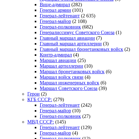
Вице-адмирал
(282)
Генерал армии
(101)
Генерал-лейтенант
(2 635)
Генерал-майор
(2 108)
Генерал-полковник
(682)
Генералиссимус Советского Союза
(1)
Главный маршал авиации
(7)
Главный маршал артиллерии
(3)
Главный маршал бронетанковых войск
(2)
Контр-адмирал
(4)
Маршал авиации
(25)
Маршал артиллерии
(10)
Маршал бронетанковых войск
(6)
Маршал войск связи
(4)
Маршал инженерных войск
(6)
Маршал Советского Союза
(39)
Герои
(2)
КГБ СССР:
(279)
Генерал-лейтенант
(242)
Генерал-майор
(10)
Генерал-полковник
(27)
МВД СССР:
(145)
Генерал-лейтенант
(129)
Генерал-майор
(4)
Генерал-полковник
(12)