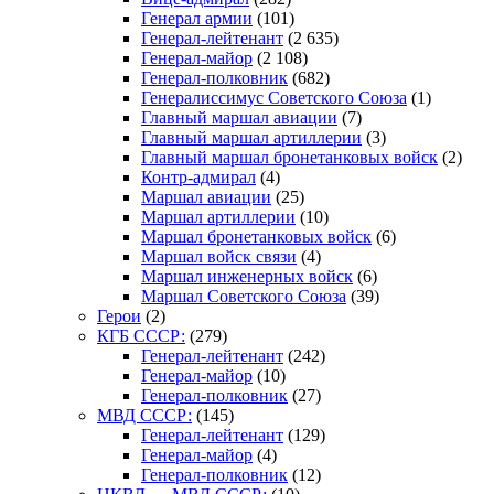
Генерал армии
(101)
Генерал-лейтенант
(2 635)
Генерал-майор
(2 108)
Генерал-полковник
(682)
Генералиссимус Советского Союза
(1)
Главный маршал авиации
(7)
Главный маршал артиллерии
(3)
Главный маршал бронетанковых войск
(2)
Контр-адмирал
(4)
Маршал авиации
(25)
Маршал артиллерии
(10)
Маршал бронетанковых войск
(6)
Маршал войск связи
(4)
Маршал инженерных войск
(6)
Маршал Советского Союза
(39)
Герои
(2)
КГБ СССР:
(279)
Генерал-лейтенант
(242)
Генерал-майор
(10)
Генерал-полковник
(27)
МВД СССР:
(145)
Генерал-лейтенант
(129)
Генерал-майор
(4)
Генерал-полковник
(12)