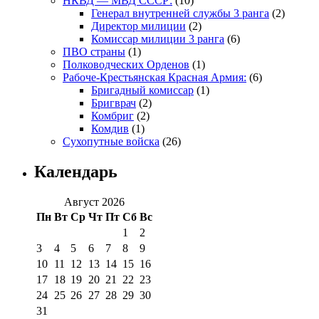
НКВД — МВД СССР:
(10)
Генерал внутренней службы 3 ранга
(2)
Директор милиции
(2)
Комиссар милиции 3 ранга
(6)
ПВО страны
(1)
Полководческих Орденов
(1)
Рабоче-Крестьянская Красная Армия:
(6)
Бригадный комиссар
(1)
Бригврач
(2)
Комбриг
(2)
Комдив
(1)
Сухопутные войска
(26)
Календарь
Август 2026
Пн
Вт
Ср
Чт
Пт
Сб
Вс
1
2
3
4
5
6
7
8
9
10
11
12
13
14
15
16
17
18
19
20
21
22
23
24
25
26
27
28
29
30
31